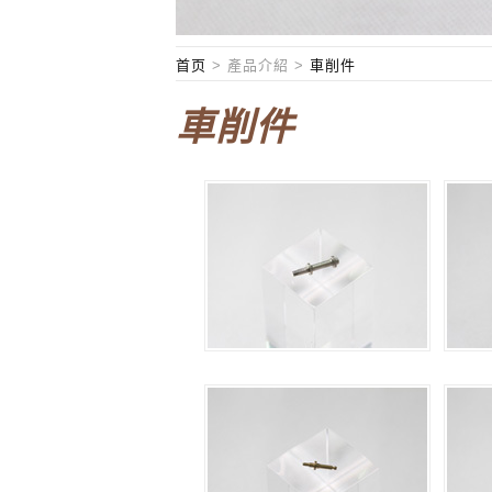
首页
>
產品介紹
>
車削件
車削件