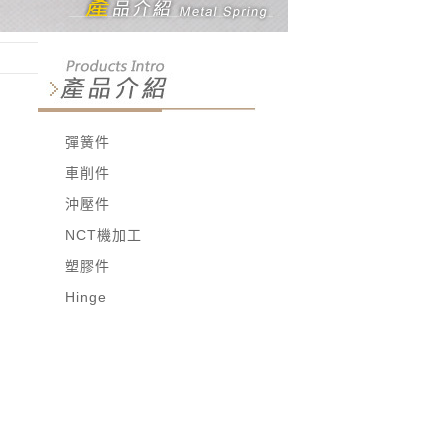
彈簧件
車削件
沖壓件
NCT機加工
塑膠件
Hinge